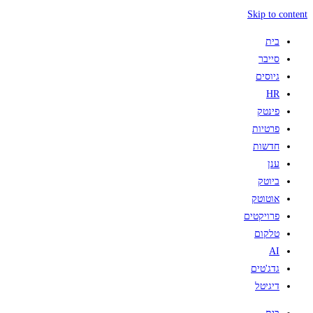
Skip to content
בית
סייבר
גיוסים
HR
פינטק
פרטיות
חדשות
ענן
ביוטק
אוטוטק
פרויקטים
טלקום
AI
גדג'טים
דיגיטל