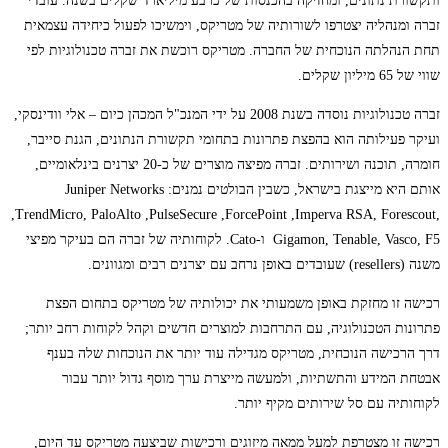
ותקשורת נתונים, ומחזיקה בהכנסות של כרבע מיליארד שקלים בשנה. עובדי
זברה ומנהליה יצטרפו לשורותיה של מטריקס, וימשיכו לפעול כיחידה עצמאית
תחת הנהלתה הנוכחית של החברה. מטריקס רוכשת את זברה טכנולוגיות לפי
שווי של 65 מיליון שקלים.
זברה טכנולוגיות נוסדה בשנת 2008 על ידי המנכ"ל המכהן כיום – אלי וודינסקי,
ועיקר פעילותה הוא בהפצת פתרונות בתחומי תקשורת הנתונים, הגנת סייבר,
חומרה, תוכנה ושירותים. זברה מפיצה מוצרים של כ-20 יצרנים בינלאומיים,
אותם היא מייצגת בישראל, כשבין הבולטים נמנים: Juniper Networks
,TrendMicro, PaloAlto ,PulseSecure ,ForcePoint ,Imperva RSA, Forescout,
Gigamon, Tenable, Vasco, F5 ו-Cato. לקוחותיה של זברה הם בעיקר מפיצי
משנה (resellers) שעובדים באופן נרחב עם יצרנים רבים ומגוונים.
רכישה זו מחזקת באופן משמעותי את יכולותיה של מטריקס בתחום הפצת
פתרונות הטכנולוגיה, עם התרחבות למוצרים חדשים וקהל לקוחות רחב יותר;
דרך הרכישה הנוכחית, מטריקס מגדילה עוד יותר את הנוכחות שלה בענף
אבטחת המידע והתשתיות, ולמעשה מייצרת ערך מוסף גדול יותר עבור
לקוחותיה עם סל שירותים מקיף יותר.
רכישה זו מצטרפת למעל ממאה מיזוגים ורכישות שביצעה מטריקס עד היום,