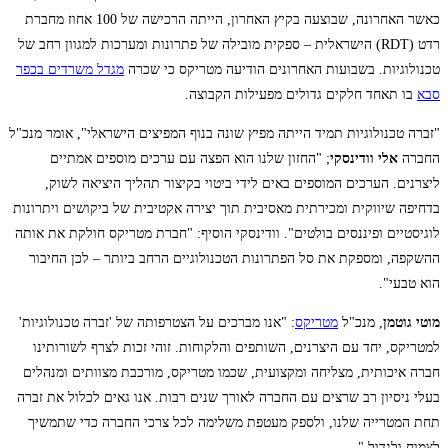
כאשר האחרונה, שבוצעה בקיץ האחרון, הייתה הרכישה של 100 אחוז מחברת
רדט (RDT) הישראלית – ספקית מובילה של פתרונות ומערכות למגוון רחב של
טכנולוגיות. בשבועות האחרונים הודיעה מטריקס כי שכרה
מגדל משרדים בכפר
סבא
בו תאחד חלקים גדולים מפעילות הקבוצה.
"זברה טכנולוגיות תמיד הייתה מפיץ שונה בנוף המפיצים הישראלי", אומר מנכ"ל
החברה
אלי וודינסקי
; "החזון שלנו הוא הפצה עם ערכים מוספים אמתיים
ליצרנים. הערכים המוספים באים לידי ביטוי בקיצור תהליך היציאה לשוק,
בדחיפה שיווקית ומכירתית מאסיבית תוך יצירה אקטיבית של ביקושים ויתרונות
לוגיסטיים ופיננסים בולטים". וודינסקי הוסיף: "חברת מטריקס חולקת את אותה
ההשקפה, ומספקת את סל הפתרונות הטכנולוגיים הרחב ביותר – לכן החיבור
הוא טבעי".
מוטי גוטמן
, מנכ"ל
מטריקס
: "אנו מברכים על הצטרפותה של 'זברה טכנולוגיות'
למטריקס, יחד עם היצרנים, השותפים והלקוחות. זוהי זכות לצרף לשורותינו
חברה איכותית, מצליחה ומקצועית, שכמו מטריקס, מורכבת מצוותים ומנהלים
בעלי ניסיון רב שרצים עם החברה לאורך שנים רבות. אנו גאים לכלול את זברה
תחת המטרייה שלנו, ולספק מעטפת משלימה לכל צרכי החברה כדי שתמשיך
לצמוח ולגדול."