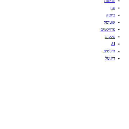
חדשות
ענן
ביוטק
אוטוטק
פרויקטים
טלקום
AI
גדג'טים
דיגיטל