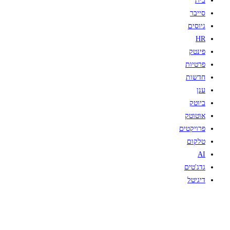
בית
סייבר
גיוסים
HR
פינטק
פרטיות
חדשות
ענן
ביוטק
אוטוטק
פרויקטים
טלקום
AI
גדג'טים
דיגיטל