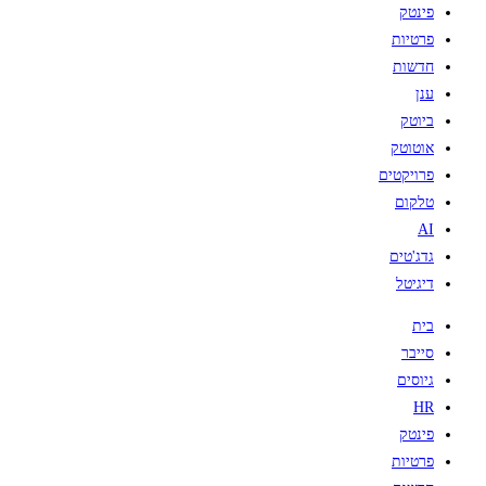
פינטק
פרטיות
חדשות
ענן
ביוטק
אוטוטק
פרויקטים
טלקום
AI
גדג'טים
דיגיטל
בית
סייבר
גיוסים
HR
פינטק
פרטיות