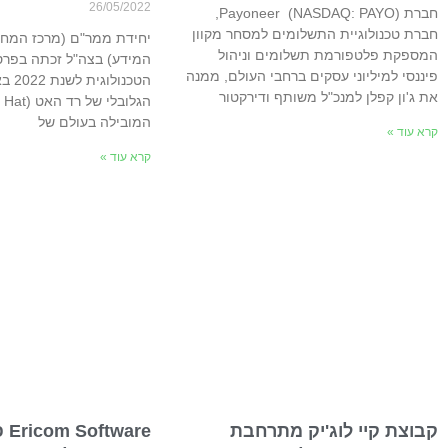
26/05/2022
חברת Payoneer (NASDAQ: PAYO),
חברת טכנולוגיית התשלומים למסחר מקוון
יחידת ממר"ם (מרכז המח
המספקת פלטפורמת תשלומים וניהול
המידע) בצה"ל זכתה בפר
פיננסי למיליוני עסקים ברחבי העולם, ממנה
את ג'ון קפלן למנכ"ל משותף ודירקטור
המובילה בעולם של
קרא עוד »
קרא עוד »
קבוצת קיי לוג'יק מתרחבת
are