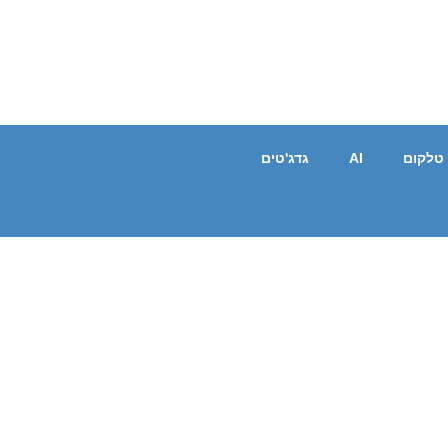
טלקום
AI
גדג'טים