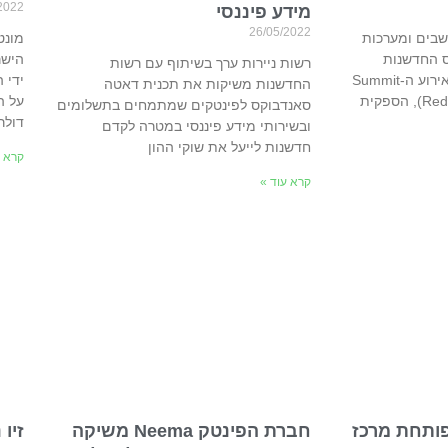
2022
מידע פיננסי
26/05/2022
שבים ומערכות
מונט
ס החדשנות
הישר
רשות ניירות ערך בשיתוף עם רשות
הטכנולוגית לשנת 2022 באירוע ה-Summit
ידי 
החדשנות משיקות את תכנית דאטה
הגלובלי של רד האט (Red Hat), הספקית
סאנדבוקס לפינטקים שמתמחים בתשלומים
דולר
ובשירותי מידע פיננסי במטרה לקדם
חדשנות לייעל את שוקי ההון
קרא ע
קרא עוד »
Ericom Softw פותחת מרכז
חברת הפינטק Neema משיקה
זיו