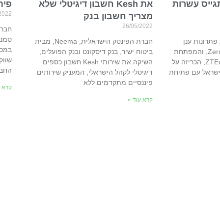
גייס עשרות
את Kesh חשבון דיגיטלי שלא
פית
2022
מצריך חשבון בנק
26/05/2022
חברת
סמנכ
Er, ספקית פתרונות ענן
חברת הפינטק הישראלית, Neema, מבית
במסג
לאבטחת התקפות Zero Trust, והמפתחת
ביטוח ישיר, בנק דיסקונט ובנק הפועלים,
שווק
של פלטפורמת ZTEdge SASE, הכריזה על
השיקה את שירותי Kesh חשבון כספים
החב
ישראל עם פתיחת
דיגיטלי לקהל הישראלי, המעניק שירותים
פיננסיים מתקדמים ללא
קרא ע
קרא עוד »