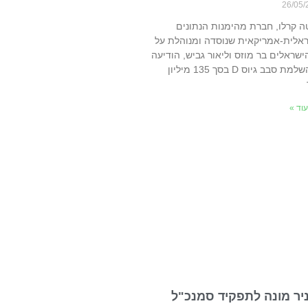
26/05/
ה קרלו, חברת מהימנות הנתונים
אלית-אמריקאית שנוסדה ומנוהלת על
הישראלים בר מוזס וליאור גביש, הודיעה
על השלמת סבב גיוס D בסך 135 מיליון
וד »
 ניר מונה לתפקיד סמנכ"ל