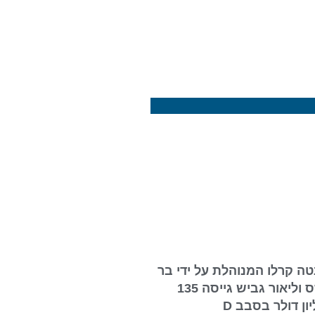
טה קרלו המנוהלת על ידי בר
מוזס וליאור גביש גייסה 135
יון דולר בסבב D