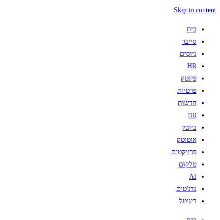
Skip to content
בית
סייבר
גיוסים
HR
פינטק
פרטיות
חדשות
ענן
ביוטק
אוטוטק
פרויקטים
טלקום
AI
גדג'טים
דיגיטל