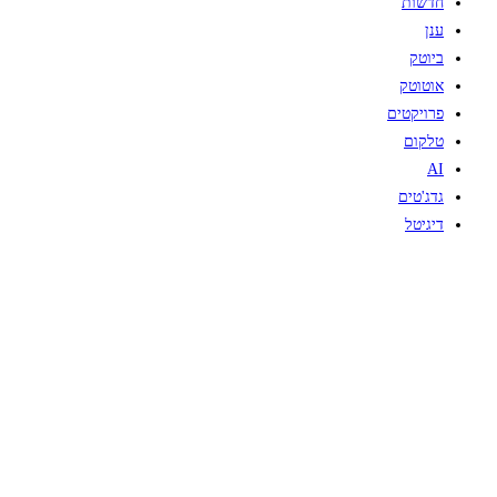
חדשות
ענן
ביוטק
אוטוטק
פרויקטים
טלקום
AI
גדג'טים
דיגיטל