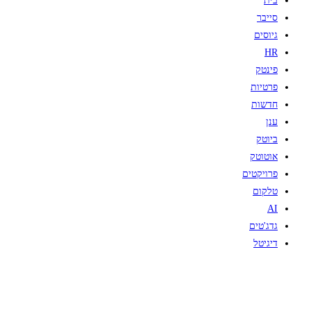
בית
סייבר
גיוסים
HR
פינטק
פרטיות
חדשות
ענן
ביוטק
אוטוטק
פרויקטים
טלקום
AI
גדג'טים
דיגיטל