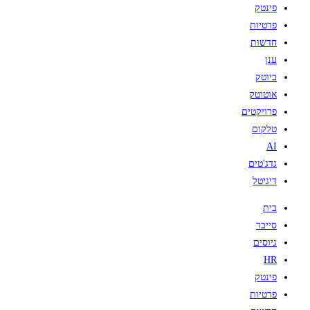
פינטק
פרטיות
חדשות
ענן
ביוטק
אוטוטק
פרויקטים
טלקום
AI
גדג'טים
דיגיטל
בית
סייבר
גיוסים
HR
פינטק
פרטיות