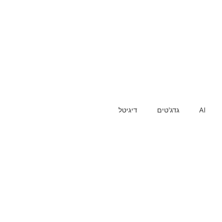
AI
גדג'טים
דיגיטל