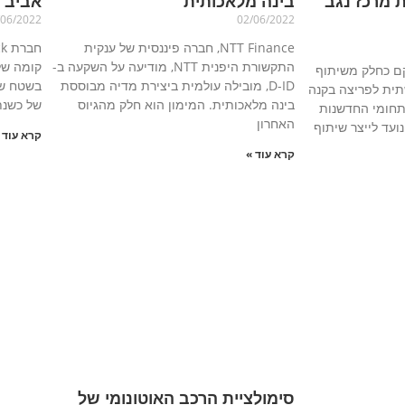
 מרכז נגב
בינה מלאכותית
אביב ו
/06/2022
02/06/2022
NTT Finance, חברה פיננסית של ענקית
התקשורת היפנית NTT, מודיעה על השקעה ב-
קומה של
וקם כחלק משיתוף
D-ID, מובילה עולמית ביצירת מדיה מבוססת
תית לפריצה בקנה
בינה מלאכותית. המימון הוא חלק מהגיוס
של כשנת
תחומי החדשנות
האחרון
עד לייצר שיתוף
קרא עוד 
קרא עוד »
סימולציית הרכב האוטונומי של