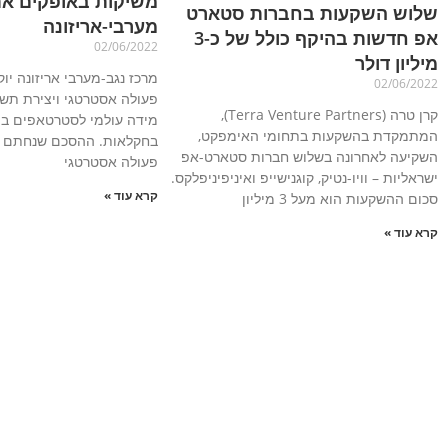
משיקות באופקים את
שלוש השקעות בחברות סטארט
מערבי-אריזונה
אפ חדשות בהיקף כולל של כ-3
02/06/2022
מיליון דולר
מרכז נגב-מערבי אריזונה י
02/06/2022
פעולה אסטרטגי ויצירת תש
קרן טרה (Terra Venture Partners),
מידה עולמי לסטרטאפים ב
המתמקדת בהשקעות בתחומי האימפקט,
בחקלאות. ההסכם שנחתם נו
השקיעה לאחרונה בשלוש חברות סטארט-אפ
פעולה אסטרטגי
ישראליות – וויו-נטיק, קוגנישייפ ואיניפיניפלקס.
קרא עוד »
סכום ההשקעות הוא מעל 3 מיליון
קרא עוד »