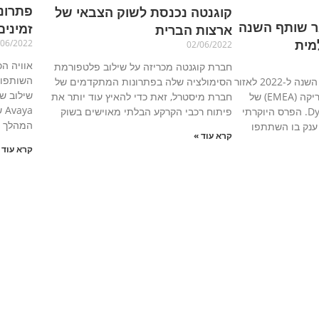
קוגנטה נכנסת לשוק הצבאי של
ר שותף השנה
זמינים על Azure
ארצות הברית
/06/2022
02/06/2022
אוויה ה
חברת קוגנטה מכריזה על שילוב פלטפורמת
השותפות
מטריקס זכתה בפרס שותף השנה ל-2022 לאזור
הסימולציה שלה בפתרונות המתקדמים של
שילוב ש
אירופה, המזרח התיכון ואפריקה (EMEA) של
חברת מיסטרל, זאת כדי להאיץ עוד יותר את
חברת הטכנולוגיה Dynatrace. הפרס היוקרתי
פיתוח רכבי הקרקע הבלתי מאוישים בשוק
המהלך
 ענק בו השתתפו
קרא עוד »
קרא עוד 