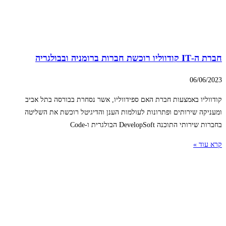
חברת ה-IT קודווליו רוכשת חברות ברומניה ובבולגריה
06/06/2023
קודווליו באמצעות חברת האם ספידווליו, אשר נסחרת בבורסה בתל אביב
ומעניקה שירותים ופתרונות לעולמות הענן והדיגיטל רוכשת את השליטה
בחברות שירותי התוכנה DevelopSoft הבולגרית ו-Code
קרא עוד »