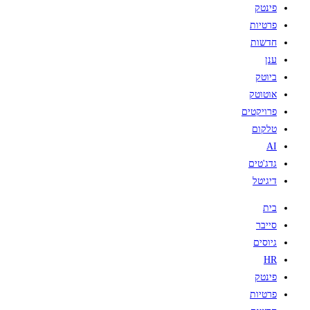
פינטק
פרטיות
חדשות
ענן
ביוטק
אוטוטק
פרויקטים
טלקום
AI
גדג'טים
דיגיטל
בית
סייבר
גיוסים
HR
פינטק
פרטיות