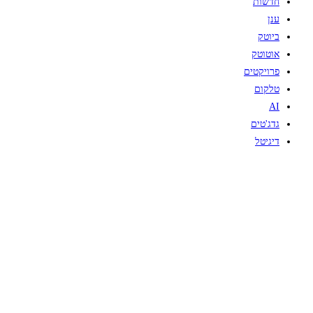
חדשות
ענן
ביוטק
אוטוטק
פרויקטים
טלקום
AI
גדג'טים
דיגיטל