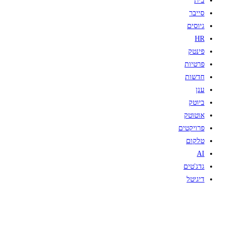
בית
סייבר
גיוסים
HR
פינטק
פרטיות
חדשות
ענן
ביוטק
אוטוטק
פרויקטים
טלקום
AI
גדג'טים
דיגיטל