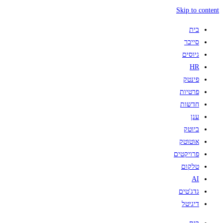
Skip to content
בית
סייבר
גיוסים
HR
פינטק
פרטיות
חדשות
ענן
ביוטק
אוטוטק
פרויקטים
טלקום
AI
גדג'טים
דיגיטל